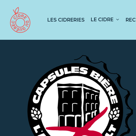
Skip
to
main
LE CIDRE
LES CIDRERIES
REC
content
Appuyez sur RETOUR pour rechercher ou