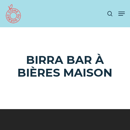
Skip
Men
to
search
main
content
BIRRA BAR À
BIÈRES MAISON