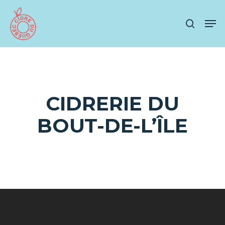
Skip
Men
to
search
main
content
CIDRERIE DU
BOUT-DE-L’ÎLE