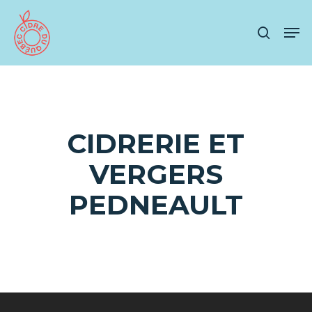
Skip
Men
to
search
main
content
CIDRERIE ET
VERGERS
PEDNEAULT