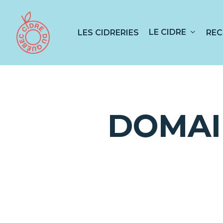
Skip
to
main
LE CIDRE
LES CIDRERIES
REC
content
Appuyez sur RETOUR pour rechercher ou
DOMAI