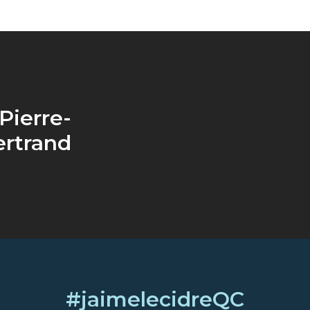
Pierre-
ertrand
#jaimelecidreQC