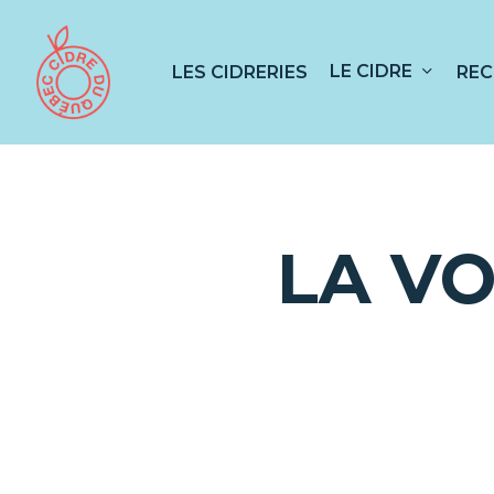
Skip
to
main
LE CIDRE
LES CIDRERIES
REC
content
Appuyez sur RETOUR pour rechercher ou
LA VO