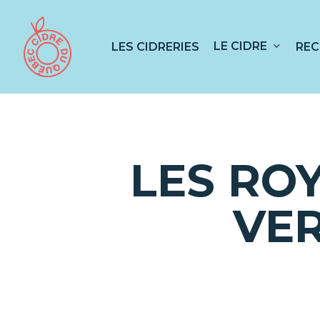
Skip
to
main
LE CIDRE
LES CIDRERIES
REC
content
Appuyez sur RETOUR pour rechercher ou
LES ROY
VER