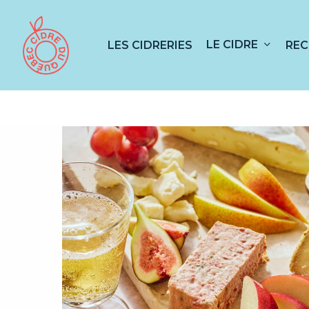
Skip
to
main
LE CIDRE
LES CIDRERIES
REC
content
Appuyez sur RETOUR pour rechercher ou