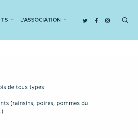
sea
TWITTER
FACEBOOK
INSTAGRAM
NTS
L’ASSOCIATION
is de tous types
ants (rainsins, poires, pommes du
.)