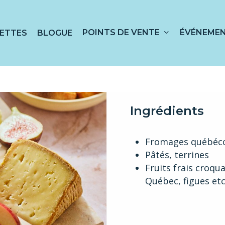
POINTS DE VENTE
ÉVÉNEME
ETTES
BLOGUE
 sur ESC pour fermer
Ingrédients
Fromages québéco
Pâtés, terrines
Fruits frais croqu
Québec, figues etc