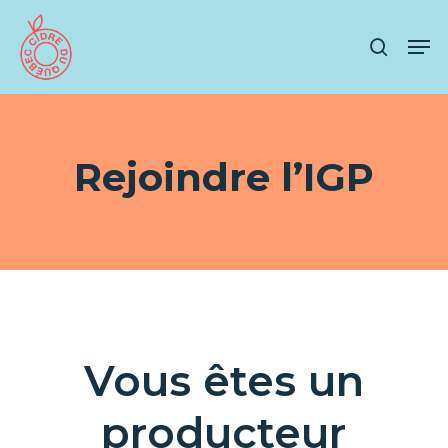
Skip
Men
to
search
main
content
Rejoindre l’IGP
Vous êtes un
producteur