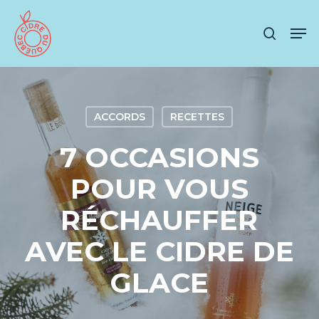
Skip
Men
to
search
main
content
ACCORDS
RECETTES
7 OCCASIONS
POUR VOUS
RÉCHAUFFER
AVEC LE CIDRE DE
GLACE